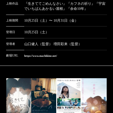
上映作品
『生きててごめんなさい』『カフネの祈り』『宇宙
ユーロスペース FINALE DAY2
でいちばんあかるい屋根』『余命10年』
ユーロスペース FINALE DAY1
上映期間
10月25日（土）〜 10月31日（金）
登壇日
10月25日（土）
ユーロスペース
登壇者
山口健人（監督） 増田彩来（監督）
横川シネマ
劇場URL
https://www.machikine.net/
シネマパレット
前橋シネマハウス
鶴岡まちなかキネマ
第七藝術劇場