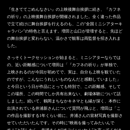
『生きててごめんなさい』の上映後舞台挨拶に続き、『カフネ
の祈り』の上映後舞台挨拶が開催されました。全く違った作品
で立て続けに舞台挨拶を行えるのも、この“全国ミニシアターキ
ャラバン”の特色と言えます。増田と山口が登壇すると、先ほど
の舞台挨拶と変わらない、温かさで観客は両監督を招き入れま
した。
さっそくトークセッションが始まると、ミニシアターならでは
の、近い距離感について増田は「『カフネの祈り』が単独で、
上映されるのが今回が初めてで、実は、自分も上映を観ていた
のですが、こんなにうれしいものなんだと感動していました」
と今日という日が作品にとっても特別で、この距離感、そして
この場所、この時間でしか共有出来ない、劇場体験について話
しました。続いて、鶴岡まちなかキネマとも縁が深く、本作に
出演されている井浦新さんについて質問が飛ぶと、増田は「こ
の作品を撮影する1年くらい前に、井浦さんの宣材写真を撮影さ
せていただいたんです。その時に“映画を撮ってみたいんで
す！”と話したら、井浦さんが“すごくいいね！”と言ってくださ