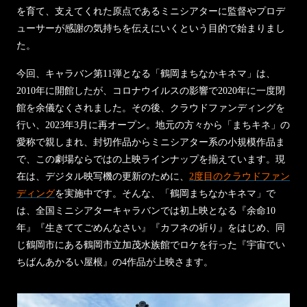
を育て、支えてくれた原点であるミニシアターに監督やプロデ
ューサーが感謝の気持ちを伝えにいくという目的で始まりまし
た。
今回、キャラバン第11弾となる「鶴岡まちなかキネマ」は、
2010年に開館したが、コロナウイルスの影響で2020年に一度閉
館を余儀なくされました。その後、クラウドファンディングを
行い、2023年3月に再オープン。地元の方々から「まちキネ」の
愛称で親しまれ、封切作品からミニシアター系の小規模作品ま
で、この劇場ならではの上映ラインナップを揃えています。現
在は、デジタル映写機の更新のために、
2度目のクラウドファン
ディング
を実施中です。そんな、「鶴岡まちなかキネマ」で
は、全国ミニシアターキャラバンでは初上映となる『余命10
年』『生きててごめんなさい』『カフネの祈り』をはじめ、同
じ鶴岡市にある鶴岡市立加茂水族館でロケを行った『宇宙でい
ちばんあかるい屋根』の4作品が上映さます。