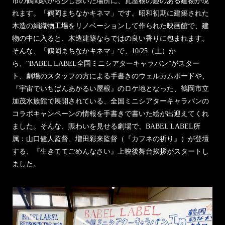
市の鶴岡駅から少し歩いた場所に、瓦屋根の趣のある建物が現
れます。「鶴岡まちなかキネマ」です。昭和初期に建築された
木造の絹織物工場をリノベーションして作られた映画館で、建
物の中に入ると、木造建築ならではの良い香りに包まれます。
そんな、「鶴岡まちなかキネマ」で、10/25（土）か
ら、“BABEL LABEL全国ミニシアターキャラバン”がスター
ト、劇場のスタッフの方による手書きのウェルカムボードや、
『宇宙でいちばんあかるい屋根』のロケ地となった、鶴岡市立
加茂水族館で展開されている、全国ミニシアターキャラバンの
コラボキャンペーンの情報を手書きで書いた絵が出迎えてくれ
ました。そんな、賑わいを見せる劇場で、BABEL LABEL所
属：山口健人監督、増田彩来監督（『カフネの祈り』）が登壇
する、『生きててごめんなさい』上映後舞台挨拶がスタートし
ました。