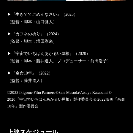
御成座
▶︎『生きててごめんなさい』（2023）
ガーデンズシネマ
（監督・脚本：山口健人）
別府ブルーバード劇場
▶︎『カフネの祈り』（2024）
（監督・脚本：増田彩来）
出町座
▶︎『宇宙でいちばんあかるい屋根』（2020）
（監督・脚本：藤井道人、プロデューサー：前田浩子）
元町映画館
▶︎『余命10年』（2022）
（監督：藤井道人）
刈谷日劇
©2023 ikigome Film Partners ©Sara Masuda/Atsuya Katabami ©
サツゲキ
2020『宇宙でいちばんあかるい屋根』製作委員会 © 2022映画「余命
10年」製作委員会
シネマ・ジャック&ベティ
シネ・ウインド
上映スケジュール