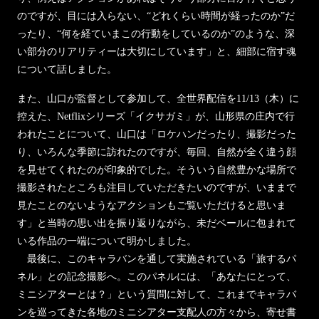
のですが、目には入らない、“どれくらい時間が経ったのか”だ
ったり、“何を経ていまこの行動をしているのか”のような、深
い部分のリアリティーは大切にしています」と、細部に宿す魂
について話しました。
また、山口が監督として参加して、全世界配信を11/13（木）に
控えた、Netflixシリーズ「イクサガミ」が、山形県の庄内で行
われたことについて、山口は「ロケハンだったり、撮影だった
り、いろんな季節に訪れたのですが、毎回、自然が全く違う顔
を見せてくれたのが印象的でした。そういう自然豊かな場所で
撮影されたところも注目していただきたいのですが、いままで
見たことのないようなアクションもご覧いただけると思いま
す」と当時の思い出を振り返りながら、未だベールに包まれて
いる作品の一端について明かしました。
最後に、このキャラバンを通して実施されている「旅するパ
ネル」との記念撮影へ。このパネルには、「あなたにとって、
ミニシアターとは？」という質問に対して、これまでキャラバ
ンを巡ってきた各地のミニシアター支配人の方々から、寄せ書